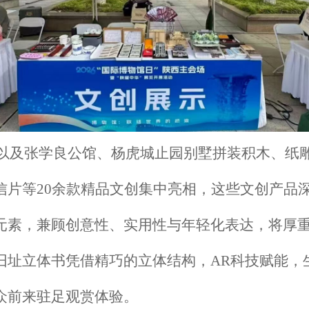
以及张学良公馆、杨虎城止园别墅拼装积木、纸
信片等
20余款精品文创集中亮相，这些文创产品
元素，兼顾创意性、实用性与年轻化表达，将厚
旧址立体书凭借精巧的立体结构，AR科技赋能，
众前来驻足观赏体验。