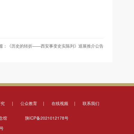
篇：
《历史的转折——西安事变史实陈列》巡展推介公告
研究
|
公众教育
|
在线视频
|
联系我们
念馆
陕ICP备2021012178号
号